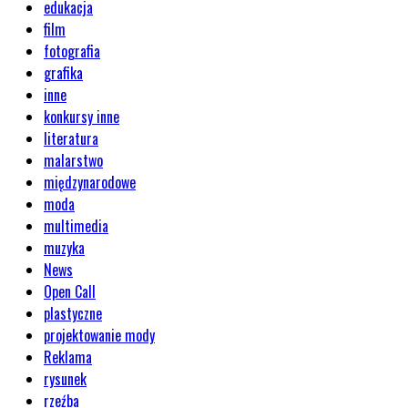
edukacja
film
fotografia
grafika
inne
konkursy inne
literatura
malarstwo
międzynarodowe
moda
multimedia
muzyka
News
Open Call
plastyczne
projektowanie mody
Reklama
rysunek
rzeźba