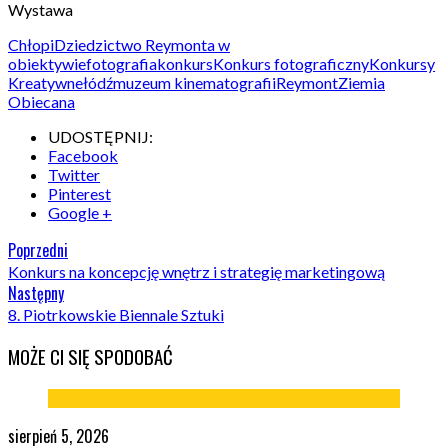
Wystawa
Chłopi
Dziedzictwo Reymonta w
obiektywie
fotografia
konkurs
Konkurs fotograficzny
Konkursy
Kreatywne
łódź
muzeum kinematografii
Reymont
Ziemia
Obiecana
UDOSTĘPNIJ:
Facebook
Twitter
Pinterest
Google +
Poprzedni
Konkurs na koncepcję wnętrz i strategię marketingową
Następny
8. Piotrkowskie Biennale Sztuki
MOŻE CI SIĘ SPODOBAĆ
sierpień 5, 2026