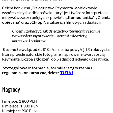
Celem konkursu „Dziedzictwo Reymonta w obiektywie
współczesnych odbiorców kultury” jest twórcza interpretacja
motywów zaczerpniętych z powieści
„Komediantka”
,
„Ziemia
obiecana”
oraz
„Chłopi”
, a także ich filmowych adaptacji.
Chcemy zobaczyć, jak dziedzictwo Reymonta rezonuje
we współczesnym świecie – oczami młodzieży,
dorosłych i seniorów.
Kto może wziąć udział?
Każda osoba powyżej 13. roku życia,
która prześle autorskie fotografie inspirowane twórczością
Reymonta. Liczba zgłoszeń: do 5 zdjęć od jednego uczestnika.
Szczegółowe informacje, formularz zgłoszenia i
regulamin konkursu znajdziesz
TUTAJ
Nagrody
I miejsce: 1 800 PLN
II miejsce: 1 300 PLN
III miejsce: 900 PLN