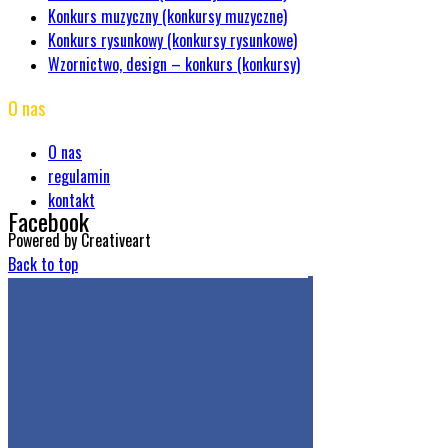
Konkurs muzyczny (konkursy muzyczne)
Konkurs rysunkowy (konkursy rysunkowe)
Wzornictwo, design – konkurs (konkursy)
O nas
O nas
regulamin
kontakt
Facebook
Powered by Creativeart
Back to top
Get the Facebook Likebox Slider Pro for WordPress