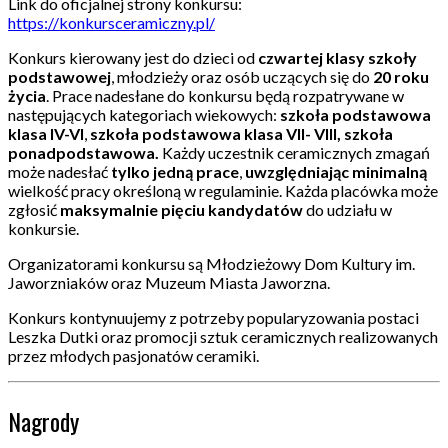
Link do oficjalnej strony konkursu:
https://konkursceramiczny.pl/
Konkurs kierowany jest do dzieci od
czwartej klasy szkoły
podstawowej
, młodzieży oraz osób uczących się do
20 roku
życia
. Prace nadesłane do konkursu będą rozpatrywane w
następujących kategoriach wiekowych:
szkoła podstawowa
klasa IV-VI
,
szkoła podstawowa klasa VII- VIII, szkoła
ponadpodstawowa.
Każdy uczestnik ceramicznych zmagań
może nadesłać
tylko jedną prace
,
uwzględniając minimalną
wielkość pracy określoną w regulaminie. Każda placówka może
zgłosić
maksymalnie pięciu kandydatów
do udziału w
konkursie.
Organizatorami konkursu są Młodzieżowy Dom Kultury im.
Jaworzniaków oraz Muzeum Miasta Jaworzna.
Konkurs kontynuujemy z potrzeby popularyzowania postaci
Leszka Dutki oraz promocji sztuk ceramicznych realizowanych
przez młodych pasjonatów ceramiki.
Nagrody