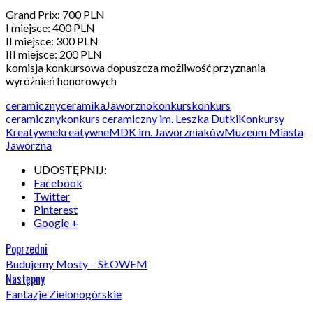
Grand Prix: 700 PLN
I miejsce: 400 PLN
II miejsce: 300 PLN
III miejsce: 200 PLN
komisja konkursowa dopuszcza możliwość przyznania
wyróżnień honorowych
ceramiczny
ceramika
Jaworzno
konkurs
konkurs
ceramiczny
konkurs ceramiczny im. Leszka Dutki
Konkursy
Kreatywne
kreatywne
MDK im. Jaworzniaków
Muzeum Miasta
Jaworzna
UDOSTĘPNIJ:
Facebook
Twitter
Pinterest
Google +
Poprzedni
Budujemy Mosty – SŁOWEM
Następny
Fantazje Zielonogórskie