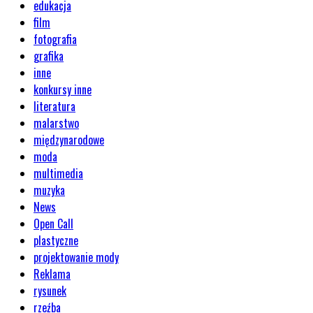
edukacja
film
fotografia
grafika
inne
konkursy inne
literatura
malarstwo
międzynarodowe
moda
multimedia
muzyka
News
Open Call
plastyczne
projektowanie mody
Reklama
rysunek
rzeźba