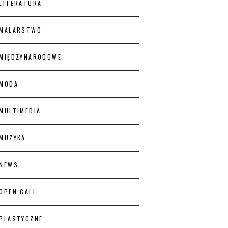
LITERATURA
MALARSTWO
MIĘDZYNARODOWE
MODA
MULTIMEDIA
MUZYKA
NEWS
OPEN CALL
PLASTYCZNE