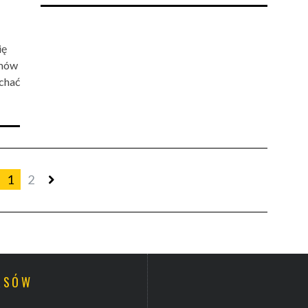
ię
lmów
chać
1
2
URSÓW