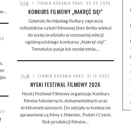
FILM
TERMIN ODDANIA PRAC: 22.03.2026
KONKURS FILMOWY „NAKRĘĆ SIĘ!”
ne…
Gdański Archipelag Kultury zaprasza
miłośników sztuki filmowej (bez limitu wieku)
do wzięcia udziału w szesnastej edycji
26
ogólnopolskiego konkursu „Nakręć się!”.
Tematyka: pasja lub wydarzenia,…
m.
en
FILM
TERMIN ODDANIA PRAC: 31.12.2025
ąta
NYSKI FESTIWAL FILMOWY 2026
Nyski Festiwal Filmowy organizuje Konkurs
filmów fabularnych, dokumentalnych oraz
krótkometrażowych. Do udziału w konkursie
025
uprawnione są filmy z Niemiec, Polski i Czech.
W
Rok produkcji filmów…