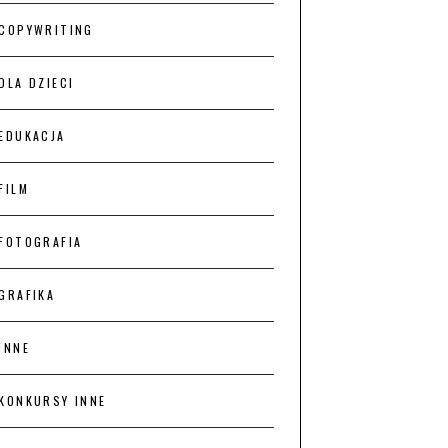
COPYWRITING
DLA DZIECI
EDUKACJA
FILM
FOTOGRAFIA
GRAFIKA
INNE
KONKURSY INNE