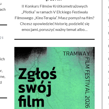
u
II Konkurs Filmów Krótkometrażowych
ach
„Płotka” w ramach V Ełckiego Festiwalu
Filmowego „KinoTerapia”. Masz pomysł na film?
Chcesz opowiedzieć historię, podzielić się
emocjami, poruszyć ważny temat albo…
026
ich
r,
ne,
d