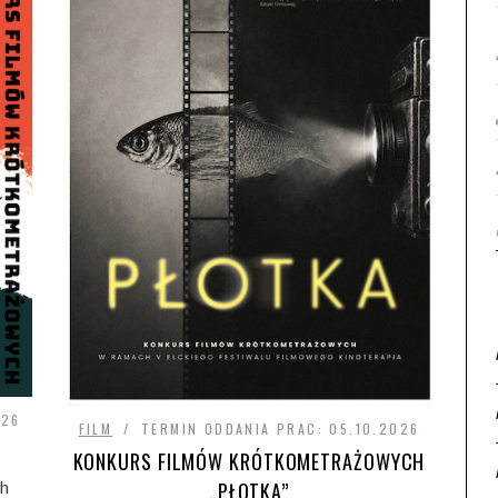
026
FILM
TERMIN ODDANIA PRAC: 05.10.2026
KONKURS FILMÓW KRÓTKOMETRAŻOWYCH
ch
„PŁOTKA”