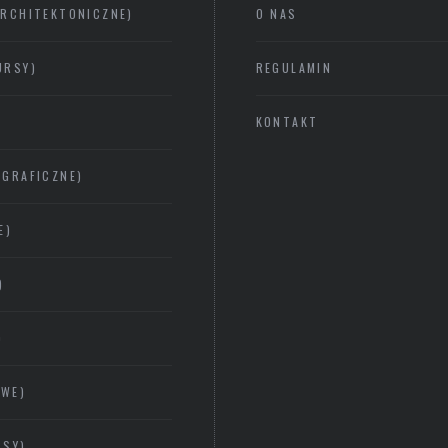
ARCHITEKTONICZNE)
O NAS
URSY)
REGULAMIN
KONTAKT
GRAFICZNE)
E)
)
)
OWE)
RSY)