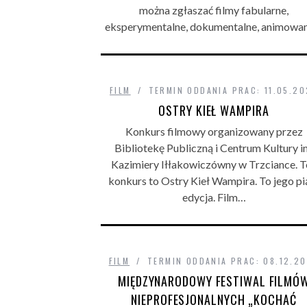
można zgłaszać filmy fabularne,
eksperymentalne, dokumentalne, animowa
FILM
TERMIN ODDANIA PRAC: 11.05.20
OSTRY KIEŁ WAMPIRA
Konkurs filmowy organizowany przez
Bibliotekę Publiczną i Centrum Kultury i
Kazimiery Iłłakowiczówny w Trzciance. T
konkurs to Ostry Kieł Wampira. To jego pi
edycja. Film…
FILM
TERMIN ODDANIA PRAC: 08.12.2
MIĘDZYNARODOWY FESTIWAL FILMÓ
NIEPROFESJONALNYCH „KOCHAĆ