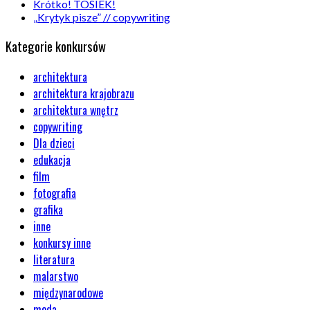
Krótko! TOSIEK!
„Krytyk pisze” // copywriting
Kategorie konkursów
architektura
architektura krajobrazu
architektura wnętrz
copywriting
Dla dzieci
edukacja
film
fotografia
grafika
inne
konkursy inne
literatura
malarstwo
międzynarodowe
moda