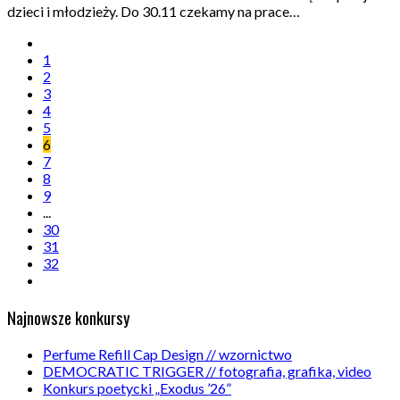
dzieci i młodzieży. Do 30.11 czekamy na prace…
1
2
3
4
5
6
7
8
9
...
30
31
32
Najnowsze konkursy
Perfume Refill Cap Design // wzornictwo
DEMOCRATIC TRIGGER // fotografia, grafika, video
Konkurs poetycki „Exodus ’26”