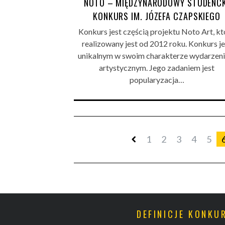
NOTO – MIĘDZYNARODOWY STUDENCK
KONKURS IM. JÓZEFA CZAPSKIEGO
Konkurs jest częścią projektu Noto Art, kt
realizowany jest od 2012 roku. Konkurs je
unikalnym w swoim charakterze wydarzen
artystycznym. Jego zadaniem jest
popularyzacja…
1
2
3
4
5
DEFINICJE KONK