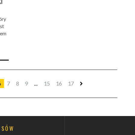
I
óry
st
iem
6
7
8
9
...
15
16
17
URSÓW