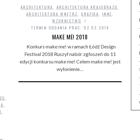
ARCHITEKTURA
,
ARCHITEKTURA KRAJOBRAZU
,
ARCHITEKTURA WNĘTRZ
,
GRAFIKA
,
INNE
,
WZORNICTWO
TERMIN ODDANIA PRAC: 02.03.2018
MAKE ME! 2018
Konkurs make me! w ramach Łódź Design
Festival 2018 Ruszył nabór zgłoszeń do 11
edycji konkursu make me! Celem make me! jest
wyłonienie…
ZU
,
IA
,
O
,