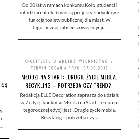
Od 20 lat w ramach konkursu Koło, studenci i
młodzi architekci tworzą projekty budynków z
funkcją toalety publicznej dla miast. W
tegorocznej, jubileuszowej edycji…
ARCHITEKTURA WNĘTRZ
,
WZORNICTWO
TERMIN ODDANIA PRAC: 07.05.2018
MŁODZI NA START: „DRUGIE ŻYCIE MEBLA.
 44
RECYKLING – POTRZEBA CZY TREND?”
Redakcja ELLE Decoration zaprasza do udziału
w 7 edycji konkursu Młodzi na Start. Tematem
m
tegorocznej edycji jest „Drugie życie mebla.
 w
Recykling – potrzeba czy…
i
i…