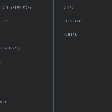
ARCHITEKTONICZNE)
O NAS
URSY)
REGULAMIN
KONTAKT
GRAFICZNE)
E)
)
)
OWE)