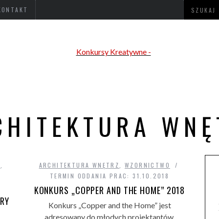
KONTAKT
CHITEKTURA WNĘ
Z
,
ARCHITEKTURA WNĘTRZ
,
WZORNICTWO
TERMIN ODDANIA PRAC: 31.10.2018
KONKURS „COPPER AND THE HOME” 2018
URY
Konkurs „Copper and the Home” jest
adresowany do młodych projektantów,