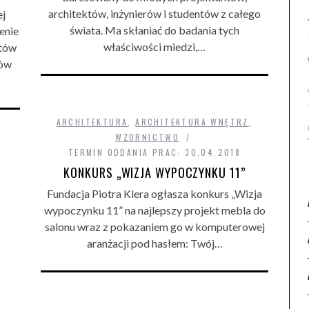
architektów, inżynierów i studentów z całego
ej
świata. Ma skłaniać do badania tych
enie
właściwości miedzi,…
ntów
ków
ARCHITEKTURA
,
ARCHITEKTURA WNĘTRZ
,
WZORNICTWO
TERMIN ODDANIA PRAC: 30.04.2018
KONKURS „WIZJA WYPOCZYNKU 11”
Fundacja Piotra Klera ogłasza konkurs „Wizja
wypoczynku 11” na najlepszy projekt mebla do
salonu wraz z pokazaniem go w komputerowej
aranżacji pod hasłem: Twój…