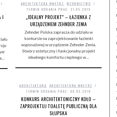
ARCHITEKTURA WNĘTRZ
,
WZORNICTWO
TERMIN ODDANIA PRAC: 31.05.2018
 I
„IDEALNY PROJEKT” – ŁAZIENKA Z
URZĄDZENIEM ZEHNDER ZENIA
Zehnder Polska zaprasza do udziału w
konkursie na zaprojektowanie łazienki
iału
wyposażonej w urządzenie Zehnder Zenia.
roju
Stwórz estetyczny i funkcjonalny projekt
yer
idealnego komfortu cieplnego w…
 a…
ARCHITEKTURA
,
ARCHITEKTURA WNĘTRZ
TERMIN ODDANIA PRAC: 08.05.2018
KONKURS ARCHITEKTONICZNY KOŁO –
ZAPROJEKTUJ TOALETĘ PUBLICZNĄ DLA
SŁUPSKA