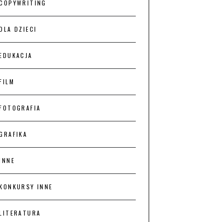
COPYWRITING
DLA DZIECI
EDUKACJA
FILM
FOTOGRAFIA
GRAFIKA
INNE
KONKURSY INNE
LITERATURA